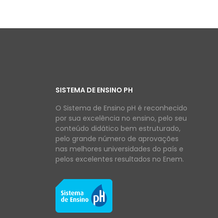
SISTEMA DE ENSINO PH
O Sistema de Ensino pH é reconhecido
por sua excelência no ensino, pelo seu
conteúdo didático bem estruturado,
pelo grande número de aprovações
nas melhores universidades do país e
pelos excelentes resultados no Enem.