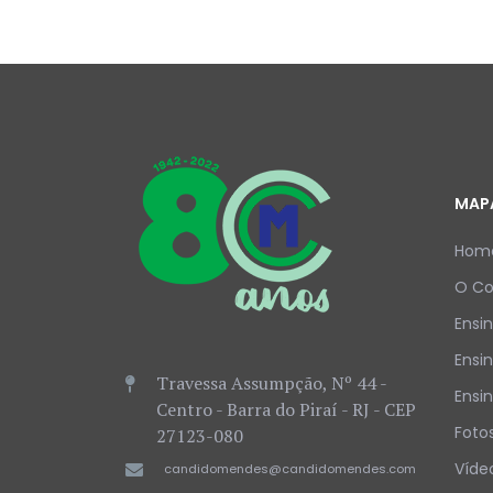
MAPA
Hom
O Co
Ensin
Ensi
Travessa Assumpção, Nº 44 -
Ensi
Centro - Barra do Piraí - RJ - CEP
Foto
27123-080
Víde
candidomendes@candidomendes.com