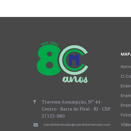
MAPA
Hom
O Co
Ensin
Ensi
Travessa Assumpção, Nº 44 -
Ensi
Centro - Barra do Piraí - RJ - CEP
Foto
27123-080
Víde
candidomendes@candidomendes.com