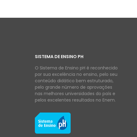
SISTEMA DE ENSINO PH
O Sistema de Ensino pH é reconhecido
por sua excelência no ensino, pelo seu
conteúdo didático bem estruturado,
pelo grande número de aprovações
nas melhores universidades do país e
pelos excelentes resultados no Enem.